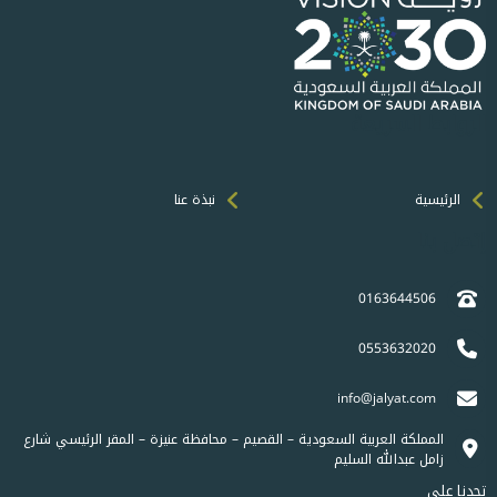
الروابط السريعة
الرئيسية
نبذة عنا
إتصل بنا
0163644506
0553632020
info@jalyat.com
المملكة العربية السعودية – القصيم – محافظة عنيزة – المقر الرئيسي شارع
زامل عبدالله السليم
تجدنا على