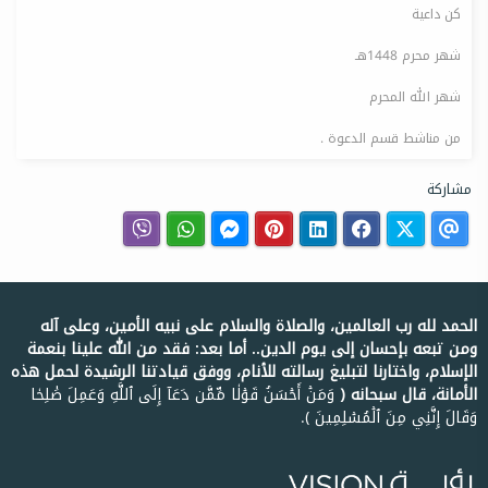
كن داعية
شهر محرم 1448هـ
شهر الله المحرم
من مناشط قسم الدعوة .
مشاركة
الحمد لله رب العالمين، والصلاة والسلام على نبيه الأمين، وعلى آله
ومن تبعه بإحسان إلى يوم الدين.. أما بعد: فقد من الله علينا بنعمة
الإسلام، واختارنا لتبليغ رسالته للأنام، ووفق قيادتنا الرشيدة لحمل هذه
الأمانة، قال سبحانه ﴿
وَمَنۡ أَحۡسَنُ قَوۡلٗا مِّمَّن دَعَآ إِلَى ٱللَّهِ وَعَمِلَ صَٰلِحٗا
وَقَالَ إِنَّنِي مِنَ ٱلۡمُسۡلِمِينَ ﴾.