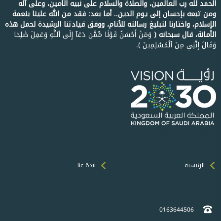
الحمد لله رب العالمين، والصلاة والسلام على نبيه الأمين، وعلى آله
ومن تبعه بإحسان إلى يوم الدين.. أما بعد: فقد من الله علينا بنعمة
الإسلام، واختارنا لتبليغ رسالته للأنام، ووفق قيادتنا الرشيدة لحمل هذه
الأمانة، قال سبحانه ﴿
وَمَنۡ أَحۡسَنُ قَوۡلٗا مِّمَّن دَعَآ إِلَى ٱللَّهِ وَعَمِلَ صَٰلِحٗا
وَقَالَ إِنَّنِي مِنَ ٱلۡمُسۡلِمِينَ ﴾.
الروابط السريعة
الرئيسية
نبذة عنا
إتصل بنا
0163644506