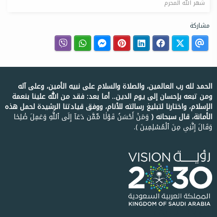
شهر الله المحرم
مشاركة
الحمد لله رب العالمين، والصلاة والسلام على نبيه الأمين، وعلى آله
ومن تبعه بإحسان إلى يوم الدين.. أما بعد: فقد من الله علينا بنعمة
الإسلام، واختارنا لتبليغ رسالته للأنام، ووفق قيادتنا الرشيدة لحمل هذه
الأمانة، قال سبحانه ﴿
وَمَنۡ أَحۡسَنُ قَوۡلٗا مِّمَّن دَعَآ إِلَى ٱللَّهِ وَعَمِلَ صَٰلِحٗا
وَقَالَ إِنَّنِي مِنَ ٱلۡمُسۡلِمِينَ ﴾.
الروابط السريعة