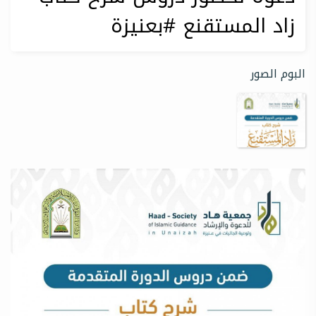
زاد المستقنع #بعنيزة
البوم الصور