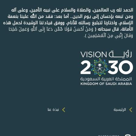
الحمد لله رب العالمين، والصلاة والسلام على نبيه الأمين، وعلى آله
ومن تبعه بإحسان إلى يوم الدين.. أما بعد: فقد من الله علينا بنعمة
الإسلام، واختارنا لتبليغ رسالته للأنام، ووفق قيادتنا الرشيدة لحمل هذه
الأمانة، قال سبحانه ﴿
وَمَنۡ أَحۡسَنُ قَوۡلٗا مِّمَّن دَعَآ إِلَى ٱللَّهِ وَعَمِلَ صَٰلِحٗا
وَقَالَ إِنَّنِي مِنَ ٱلۡمُسۡلِمِينَ ﴾.
الروابط السريعة
الرئيسية
نبذة عنا
إتصل بنا