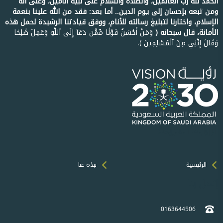
الحمد لله رب العالمين، والصلاة والسلام على نبيه الأمين، وعلى آله
ومن تبعه بإحسان إلى يوم الدين.. أما بعد: فقد من الله علينا بنعمة
الإسلام، واختارنا لتبليغ رسالته للأنام، ووفق قيادتنا الرشيدة لحمل هذه
الأمانة، قال سبحانه ﴿
وَمَنۡ أَحۡسَنُ قَوۡلٗا مِّمَّن دَعَآ إِلَى ٱللَّهِ وَعَمِلَ صَٰلِحٗا
وَقَالَ إِنَّنِي مِنَ ٱلۡمُسۡلِمِينَ ﴾.
الروابط السريعة
الرئيسية
نبذة عنا
إتصل بنا
0163644506