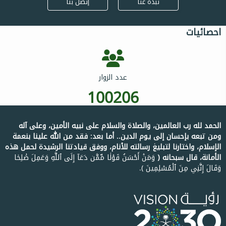
نبذة عنا
إتصل بنا
احصائيات
عدد الزوار
100206
الحمد لله رب العالمين، والصلاة والسلام على نبيه الأمين، وعلى آله
ومن تبعه بإحسان إلى يوم الدين.. أما بعد: فقد من الله علينا بنعمة
الإسلام، واختارنا لتبليغ رسالته للأنام، ووفق قيادتنا الرشيدة لحمل هذه
الأمانة، قال سبحانه ﴿
وَمَنۡ أَحۡسَنُ قَوۡلٗا مِّمَّن دَعَآ إِلَى ٱللَّهِ وَعَمِلَ صَٰلِحٗا
وَقَالَ إِنَّنِي مِنَ ٱلۡمُسۡلِمِينَ ﴾.