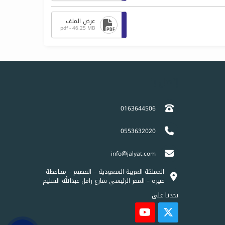
عرض الملف
pdf - 46.25 MB
إتصل بنا
0163644506
0553632020
info@jalyat.com
المملكة العربية السعودية – القصيم – محافظة
عنيزة – المقر الرئيسي شارع زامل عبدالله السليم
تجدنا على