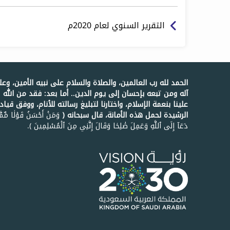
التقرير السنوي لعام 2020م
الحمد لله رب العالمين، والصلاة والسلام على نبيه الأمين، وع
آله ومن تبعه بإحسان إلى يوم الدين.. أما بعد: فقد من الله
علينا بنعمة الإسلام، واختارنا لتبليغ رسالته للأنام، ووفق قيادت
الرشيدة لحمل هذه الأمانة، قال سبحانه ﴿
وَمَنۡ أَحۡسَنُ قَوۡلٗا مِّمّ
دَعَآ إِلَى ٱللَّهِ وَعَمِلَ صَٰلِحٗا وَقَالَ إِنَّنِي مِنَ ٱلۡمُسۡلِمِينَ ﴾.