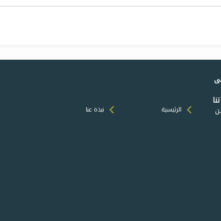
الروابط السريعة
لى
نا
َن
الرئيسية
نبذة عنا