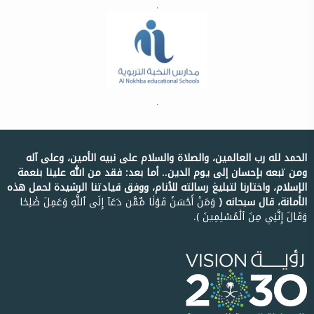
.
.
الحمد لله رب العالمين، والصلاة والسلام على نبيه الأمين، وعلى آله
ومن تبعه بإحسان إلى يوم الدين.. أما بعد: فقد من الله علينا بنعمة
الإسلام، واختارنا لتبليغ رسالته للأنام، ووفق قيادتنا الرشيدة لحمل هذه
الأمانة، قال سبحانه ﴿
وَمَنۡ أَحۡسَنُ قَوۡلٗا مِّمَّن دَعَآ إِلَى ٱللَّهِ وَعَمِلَ صَٰلِحٗا
وَقَالَ إِنَّنِي مِنَ ٱلۡمُسۡلِمِينَ ﴾.