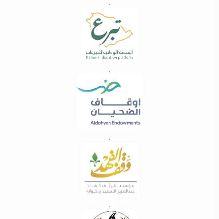
.
.
.
.