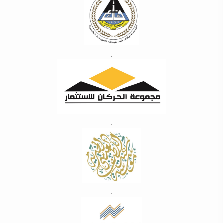
.
.
.