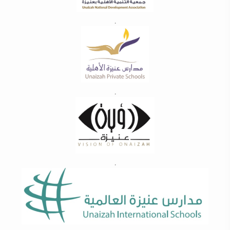
.
.
.