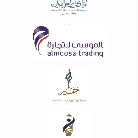
.
.
.