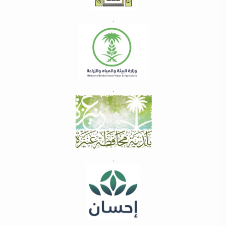
.
.
.