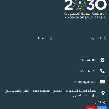
الروابط السريعة
الرئيسية
نبذة عنا
إتصل بنا
0163644506
0553632020
info@jalyat.com
المملكة العربية السعودية – القصيم – محافظة عنيزة – المقر الرئيسي شارع
زامل عبدالله السليم
تجدنا على