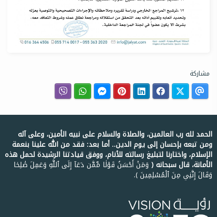
مشاركة
الحمد لله رب العالمين، والصلاة والسلام على نبيه الأمين، وعلى آله
ومن تبعه بإحسان إلى يوم الدين.. أما بعد: فقد من الله علينا بنعمة
الإسلام، واختارنا لتبليغ رسالته للأنام، ووفق قيادتنا الرشيدة لحمل هذه
الأمانة، قال سبحانه ﴿
وَمَنۡ أَحۡسَنُ قَوۡلٗا مِّمَّن دَعَآ إِلَى ٱللَّهِ وَعَمِلَ صَٰلِحٗا
وَقَالَ إِنَّنِي مِنَ ٱلۡمُسۡلِمِينَ ﴾.