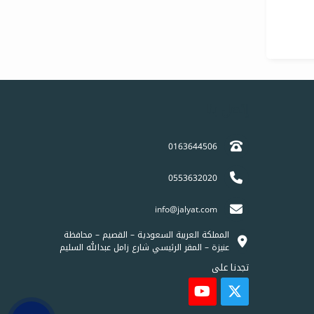
إتصل بنا
0163644506
0553632020
info@jalyat.com
المملكة العربية السعودية – القصيم – محافظة
عنيزة – المقر الرئيسي شارع زامل عبدالله السليم
تجدنا على