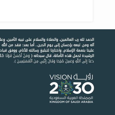
الحمد لله رب العالمين، والصلاة والسلام على نبيه الأمين، وع
آله ومن تبعه بإحسان إلى يوم الدين.. أما بعد: فقد من الله
علينا بنعمة الإسلام، واختارنا لتبليغ رسالته للأنام، ووفق قيادت
الرشيدة لحمل هذه الأمانة، قال سبحانه ﴿
وَمَنۡ أَحۡسَنُ قَوۡلٗا مِّمّ
دَعَآ إِلَى ٱللَّهِ وَعَمِلَ صَٰلِحٗا وَقَالَ إِنَّنِي مِنَ ٱلۡمُسۡلِمِينَ ﴾.