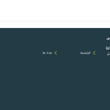
الروابط السريعة
لى
نا
َن
الرئيسية
نبذة عنا