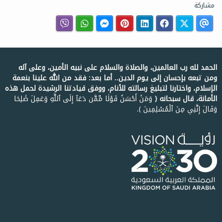
مشاركة
الحمد لله رب العالمين، والصلاة والسلام على نبيه الأمين، وعلى آله
ومن تبعه بإحسان إلى يوم الدين.. أما بعد: فقد من الله علينا بنعمة
الإسلام، واختارنا لتبليغ رسالته للأنام، ووفق قيادتنا الرشيدة لحمل هذه
الأمانة، قال سبحانه ﴿
وَمَنۡ أَحۡسَنُ قَوۡلٗا مِّمَّن دَعَآ إِلَى ٱللَّهِ وَعَمِلَ صَٰلِحٗا
وَقَالَ إِنَّنِي مِنَ ٱلۡمُسۡلِمِينَ ﴾.
الروابط السريعة